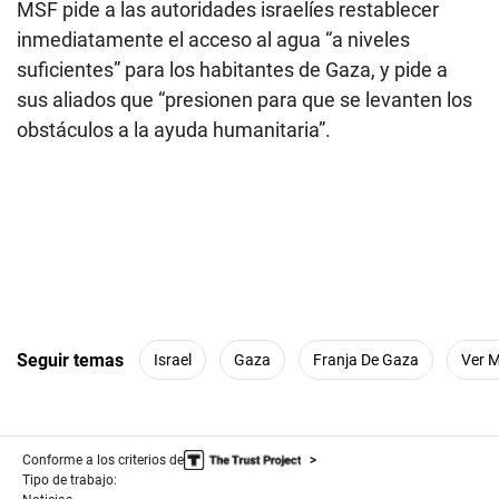
MSF pide a las autoridades israelíes restablecer
inmediatamente el acceso al agua “a niveles
suficientes” para los habitantes de Gaza, y pide a
sus aliados que “presionen para que se levanten los
obstáculos a la ayuda humanitaria”.
Seguir temas
Israel
Gaza
Franja De Gaza
Ver 
Conforme a los criterios de
Tipo de trabajo: