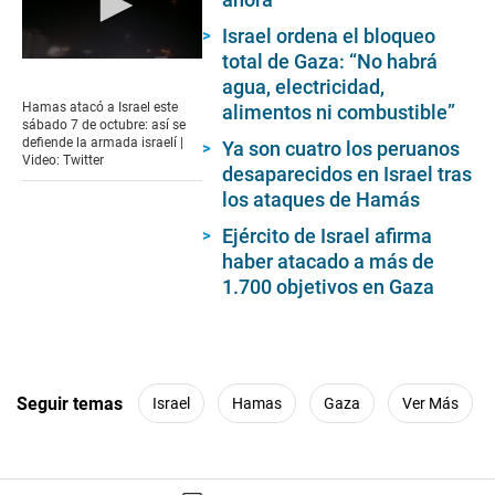
Israel ordena el bloqueo
total de Gaza: “No habrá
0
seconds
agua, electricidad,
of
Hamas atacó a Israel este
alimentos ni combustible”
33
sábado 7 de octubre: así se
seconds
defiende la armada israelí |
Ya son cuatro los peruanos
Video: Twitter
desaparecidos en Israel tras
los ataques de Hamás
Ejército de Israel afirma
haber atacado a más de
1.700 objetivos en Gaza
Seguir temas
Israel
Hamas
Gaza
Ver Más