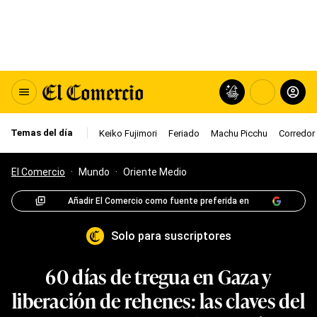
Temas del día
Keiko Fujimori
Feriado
Machu Picchu
Corredor 
El Comercio
·
Mundo
·
Oriente Medio
Añadir El Comercio como fuente preferida en
Solo para suscriptores
60 días de tregua en Gaza y
liberación de rehenes: las claves del