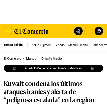
Temas del día
Keiko Fujimori
Feriado
Machu Picchu
Corredor az
El Comercio
·
Mundo
·
Oriente Medio
Añadir El Comercio como fuente preferida en
Kuwait condena los últimos
ataques iraníes y alerta de
“peligrosa escalada” en la región