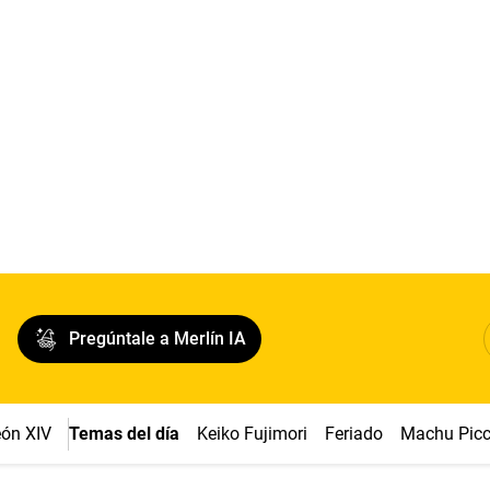
Pregúntale a Merlín IA
ón XIV
Temas del día
Keiko Fujimori
Feriado
Machu Pic