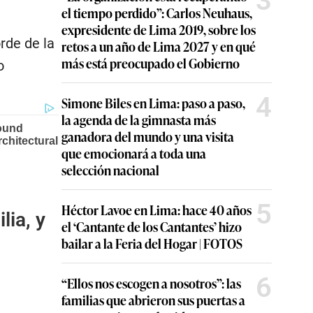
3
el tiempo perdido”: Carlos Neuhaus,
expresidente de Lima 2019, sobre los
rde de la
retos a un año de Lima 2027 y en qué
más está preocupado el Gobierno
o
4
Simone Biles en Lima: paso a paso,
la agenda de la gimnasta más
ganadora del mundo y una visita
que emocionará a toda una
selección nacional
5
Héctor Lavoe en Lima: hace 40 años
lia, y
el ‘Cantante de los Cantantes’ hizo
bailar a la Feria del Hogar | FOTOS
6
“Ellos nos escogen a nosotros”: las
familias que abrieron sus puertas a