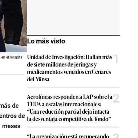
Lo más visto
1
Unidad de Investigación: Hallan más
 en el hospital
de siete millones de jeringas y
medicamentos vencidos en Cenares
del Minsa
2
Aerolíneas responden a LAP sobre la
TUUA a escalas internacionales:
 más de
“Una reducción parcial deja intacta
entros de
la desventaja competitiva de fondo”
21 meses
“La organización está recuperando