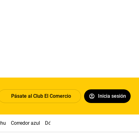
Pásate al Club El Comercio
Inicia sesión
chu
Corredor azul
Dólar
Congreso
Nasca
Acuña
Toled