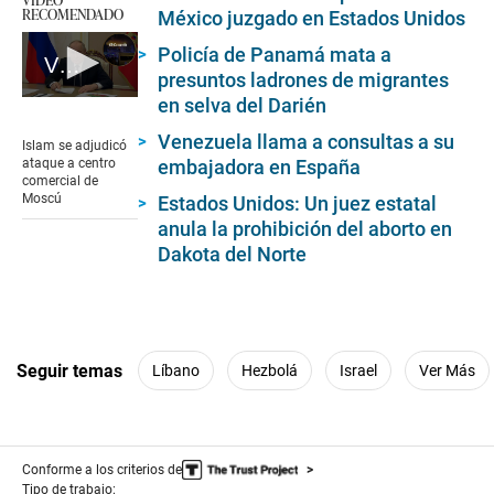
RECOMENDADO
México juzgado en Estados Unidos
Policía de Panamá mata a
Vladimir Putin acepta ataque a centro comercial por parte del islamismo radical
presuntos ladrones de migrantes
en selva del Darién
0
seconds
of
Venezuela llama a consultas a su
Islam se adjudicó
1
ataque a centro
embajadora en España
minute,
comercial de
21
Moscú
Estados Unidos: Un juez estatal
seconds
anula la prohibición del aborto en
Dakota del Norte
Seguir temas
Líbano
Hezbolá
Israel
Ver Más
Conforme a los criterios de
Tipo de trabajo: