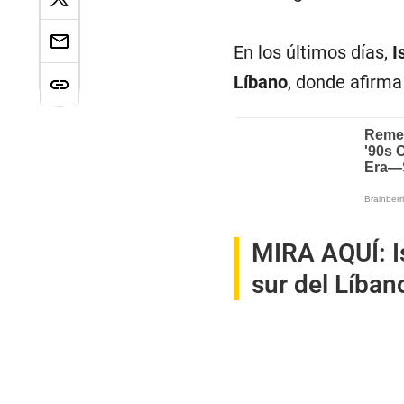
En los últimos días,
I
Líbano
, donde afirma
MIRA AQUÍ:
I
sur del Líba