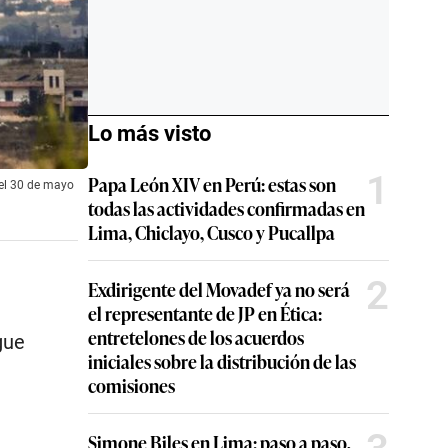
Lo más visto
1
Papa León XIV en Perú: estas son
 el 30 de mayo
todas las actividades confirmadas en
Lima, Chiclayo, Cusco y Pucallpa
2
Exdirigente del Movadef ya no será
el representante de JP en Ética:
entretelones de los acuerdos
gue
iniciales sobre la distribución de las
comisiones
Simone Biles en Lima: paso a paso,