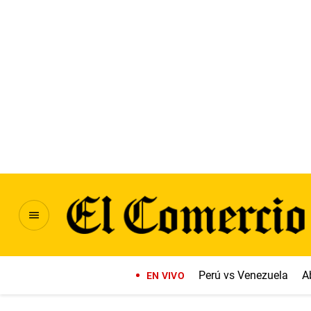
Perú vs Venezuela
A
EN VIVO