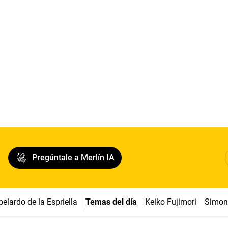
Pregúntale a Merlín IA
belardo de la Espriella
Temas del día
Keiko Fujimori
Simon 