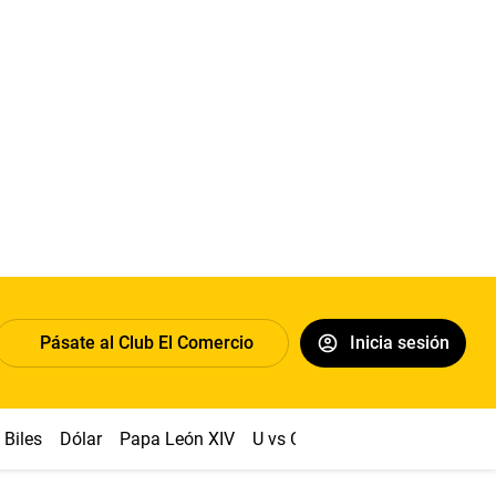
Pásate al Club El Comercio
Inicia sesión
Biles
Dólar
Papa León XIV
U vs Cristal
Congreso
Mach