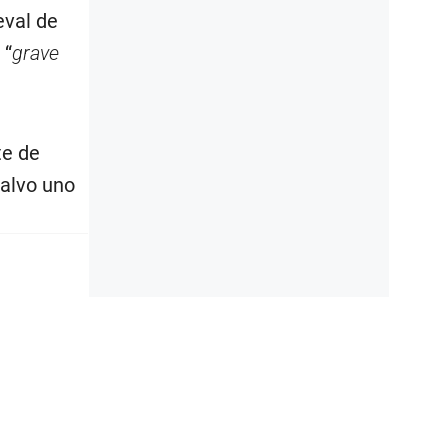
eval de
 “
grave
te de
salvo uno