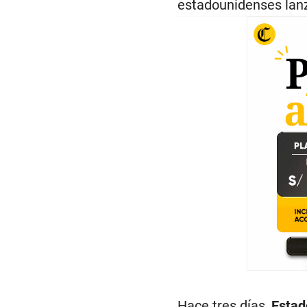
estadounidenses lanz
Hace tres días,
Estad