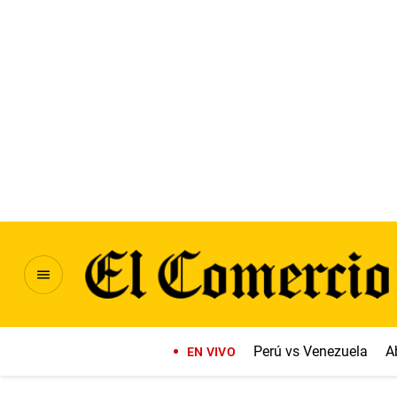
Perú vs Venezuela
A
EN VIVO