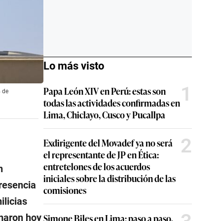
Lo más visto
1
Papa León XIV en Perú: estas son
4 de
todas las actividades confirmadas en
Lima, Chiclayo, Cusco y Pucallpa
2
Exdirigente del Movadef ya no será
el representante de JP en Ética:
entretelones de los acuerdos
n
iniciales sobre la distribución de las
resencia
comisiones
ilicias
rmaron hoy
Simone Biles en Lima: paso a paso,