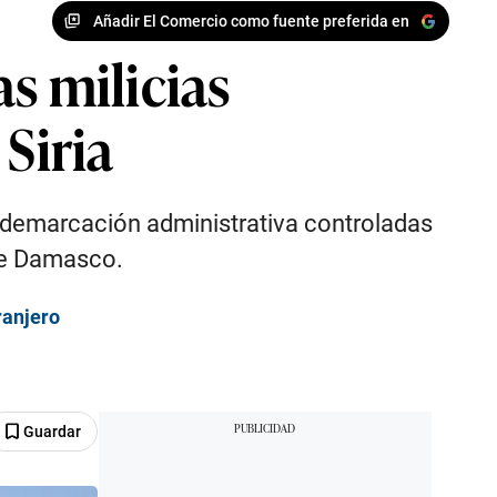
Añadir El Comercio como fuente preferida en
s milicias
Siria
la demarcación administrativa controladas
 de Damasco.
ranjero
Guardar