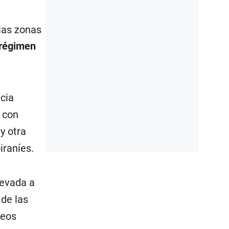
 las zonas
 régimen
ncia
s
con
y otra
iraníes.
levada a
 de las
deos