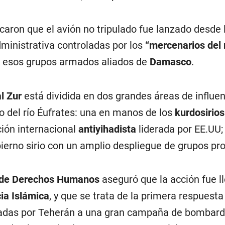
icaron que el avión no tripulado fue lanzado desde
ministrativa controladas por los
“mercenarios del
a esos grupos armados aliados de
Damasco
.
al Zur
está dividida en dos grandes áreas de influe
o del río Éufrates: una en manos de los
kurdosirio
ción internacional
antiyihadista
liderada por EE.UU; 
ierno sirio con un amplio despliegue de grupos pro
o de Derechos Humanos
aseguró que la acción fue l
ia Islámica
, y que se trata de la primera respuesta
adas por Teherán a una gran campaña de bombar