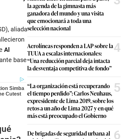
3
la agenda de la gimnasta más
ganadora del mundo y una visita
que emocionará a toda una
selección nacional
SD), aliada
llecieron
4
Aerolíneas responden a LAP sobre la
e
Al
TUUA a escalas internacionales:
tante base
“Una reducción parcial deja intacta
la desventaja competitiva de fondo”
5
“La organización está recuperando
el tiempo perdido”: Carlos Neuhaus,
expresidente de Lima 2019, sobre los
retos a un año de Lima 2027 y en qué
más está preocupado el Gobierno
qué
6
De brigadas de seguridad urbana al