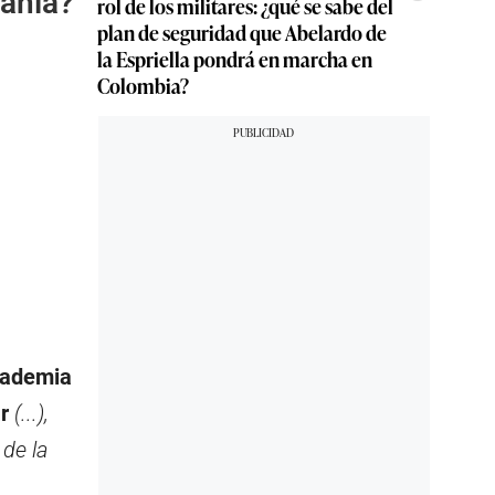
dania?
rol de los militares: ¿qué se sabe del
plan de seguridad que Abelardo de
la Espriella pondrá en marcha en
Colombia?
ademia
r
(...),
de la