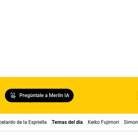
Pregúntale a Merlín IA
belardo de la Espriella
Temas del día
Keiko Fujimori
Simon 