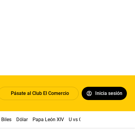
Pásate al Club El Comercio
Inicia sesión
Biles
Dólar
Papa León XIV
U vs Cristal
Congreso
Mach