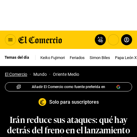
Temas del día
Keiko Fujimori
Feriados
Simon Biles
Papa León X
El Comercio
·
Mundo
·
Oriente Medio
Añadir El Comercio como fuente preferida en
Solo para suscriptores
Irán reduce sus ataques: qué hay
detrás del freno en el lanzamiento