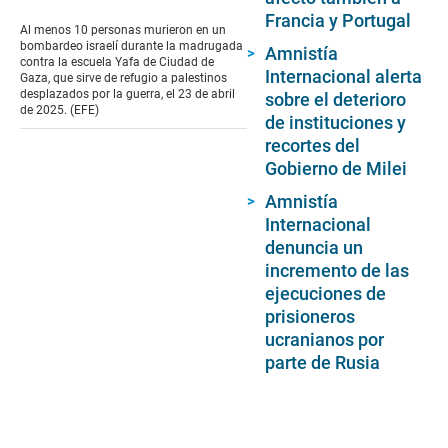
seconds
Francia y Portugal
of
Al menos 10 personas murieron en un
1
bombardeo israelí durante la madrugada
Amnistía
minute,
contra la escuela Yafa de Ciudad de
16
Internacional alerta
Gaza, que sirve de refugio a palestinos
seconds
desplazados por la guerra, el 23 de abril
sobre el deterioro
de 2025. (EFE)
de instituciones y
recortes del
Gobierno de Milei
Amnistía
Internacional
denuncia un
incremento de las
ejecuciones de
prisioneros
ucranianos por
parte de Rusia