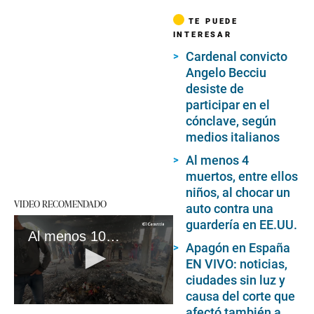
TE PUEDE
INTERESAR
Cardenal convicto
Angelo Becciu
desiste de
participar en el
cónclave, según
medios italianos
Al menos 4
muertos, entre ellos
niños, al chocar un
VIDEO RECOMENDADO
auto contra una
guardería en EE.UU.
Al menos 10 muertos en un nuevo ataque israelí contra un refugio para desplazados en Gaza
Apagón en España
EN VIVO: noticias,
ciudades sin luz y
causa del corte que
0
afectó también a