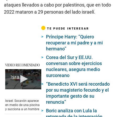
ataques llevados a cabo por palestinos, que en todo
2022 mataron a 29 personas del lado israelí.
TE PUEDE INTERESAR
Príncipe Harry: “Quiero
recuperar a mi padre y a mi
hermano”
Corea del Sur y EE.UU.
conversan sobre ejercicios
VIDEO RECOMENDADO
nucleares, asegura medio
surcoreano
Israel: Socavón aparece en medio de una piscina y succiona a un hombre
“Benedicto XVI será recordado
por su magisterio fecundo y el
0
seconds
importante gesto de su
of
Israel: Socavón aparece
renuncia”
1
en medio de una piscina
minute,
y succiona a un hombre
Boric analiza con Lula la
12
retomada de la integración
seconds