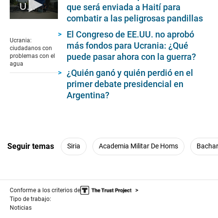
Ucrania: ciudadanos con problemas con el agua
que será enviada a Haití para
combatir a las peligrosas pandillas
0
seconds
El Congreso de EE.UU. no aprobó
of
Ucrania:
más fondos para Ucrania: ¿Qué
3
ciudadanos con
minutes,
puede pasar ahora con la guerra?
problemas con el
49
agua
seconds
¿Quién ganó y quién perdió en el
primer debate presidencial en
Argentina?
Seguir temas
Siria
Academia Militar De Homs
Bachar
Conforme a los criterios de
Tipo de trabajo:
Noticias