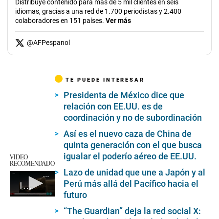
Distribuye contenido para más de 5 mil clientes en seis
idiomas, gracias a una red de 1.700 periodistas y 2.400
colaboradores en 151 países.
Ver más
@
AFPespanol
TE PUEDE INTERESAR
Presidenta de México dice que
relación con EE.UU. es de
coordinación y no de subordinación
Así es el nuevo caza de China de
quinta generación con el que busca
igualar el poderío aéreo de EE.UU.
VIDEO
RECOMENDADO
Lazo de unidad que une a Japón y al
Perú más allá del Pacífico hacia el
Israel ataca Irán
futuro
0
seconds
“The Guardian” deja la red social X:
of