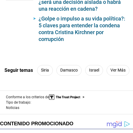
¿será una decisión aislada o habrá
1
minute,
una reacción en cadena?
19
seconds
¿Golpe o impulso a su vida política?:
5 claves para entender la condena
contra Cristina Kirchner por
corrupción
Seguir temas
Siria
Damasco
Israel
Ver Más
Conforme a los criterios de
Tipo de trabajo:
Noticias