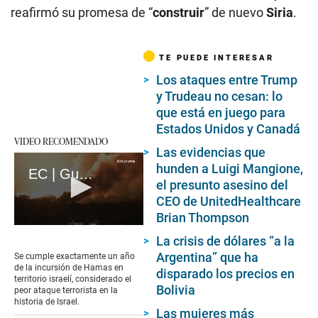
reafirmó su promesa de “
construir
” de nuevo
Siria
.
TE PUEDE INTERESAR
Los ataques entre Trump
y Trudeau no cesan: lo
que está en juego para
Estados Unidos y Canadá
VIDEO RECOMENDADO
Las evidencias que
hunden a Luigi Mangione,
EC | Guerra en Gaza: A un año del ataque mortal de Hamás en Israel (loop)
el presunto asesino del
CEO de UnitedHealthcare
Brian Thompson
0
La crisis de dólares “a la
seconds
of
Argentina” que ha
Se cumple exactamente un año
17
de la incursión de Hamas en
disparado los precios en
seconds
territorio israelí, considerado el
Bolivia
peor ataque terrorista en la
historia de Israel.
Las mujeres más