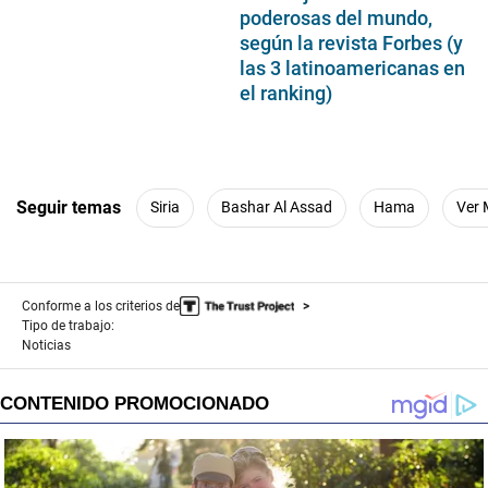
poderosas del mundo,
según la revista Forbes (y
las 3 latinoamericanas en
el ranking)
Seguir temas
Siria
Bashar Al Assad
Hama
Ver
Conforme a los criterios de
Tipo de trabajo:
Noticias