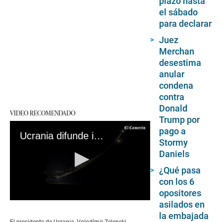
plazo hasta
el sábado
para declarar
Juez
Merchan
desestima
anular
condena
contra
Donald
VIDEO RECOMENDADO
Trump por
pago a
Ucrania difunde imágenes del lanzamiento de ATACMS estadounidenses
Stormy
Daniels
¿Qué pasa
con los 6
opositores
0
asilados en
seconds
la embajada
of
El presidente de Ucrania, Volodímir Zelenski,