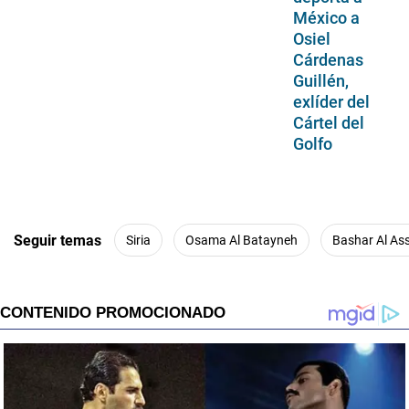
México a
Osiel
Cárdenas
Guillén,
exlíder del
Cártel del
Golfo
Seguir temas
Siria
Osama Al Batayneh
Bashar Al As