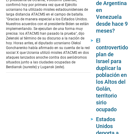
de Argentina
21
confirmó hoy por primera vez que el Ejército
seconds
en
ucraniano ha utilizado misiles estadounidenses de
larga distancia ATACMS en el campo de batalla.
Venezuela
"Gracias de manera especial a los Estados Unidos.
desde hace 9
Nuestros acuerdos con el presidente Biden se están
implementando. Se ejecutan de una forma muy
meses?
precisa: los ATACMS han pasado la prueba", dijo
Zelenski al término de su discurso a la nación de
El
hoy. Horas antes, el diputado ucraniano Oleksí
controvertido
Goncharenko había afirmado en su cuenta de la red
social X que Ucrania utilizó misiles ATACMS en dos
plan de
ataques lanzados anoche contra dos aeródromos
Israel para
situados junto a las ciudades ocupadas de
Berdiansk (sureste) y Lugansk (este).
duplicar la
población en
los Altos del
Golán,
territorio
sirio
ocupado
Estados
Unidos
deporta a