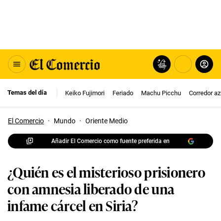
Temas del día
Keiko Fujimori
Feriado
Machu Picchu
Corredor az
El Comercio
·
Mundo
·
Oriente Medio
Añadir El Comercio como fuente preferida en
¿Quién es el misterioso prisionero
con amnesia liberado de una
infame cárcel en Siria?