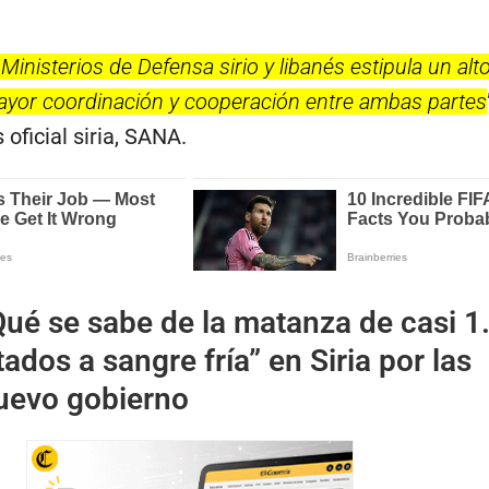
Ministerios de Defensa sirio y libanés estipula un alt
mayor coordinación y cooperación entre ambas partes
 oficial siria, SANA.
ué se sabe de la matanza de casi 1
tados a sangre fría” en Siria por las
nuevo gobierno