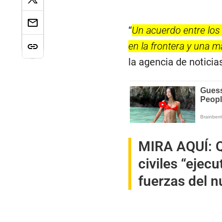
“
Un acuerdo entre los 
en la frontera y una 
la agencia de noticias
MIRA AQUÍ:
Q
civiles “ejecu
fuerzas del 