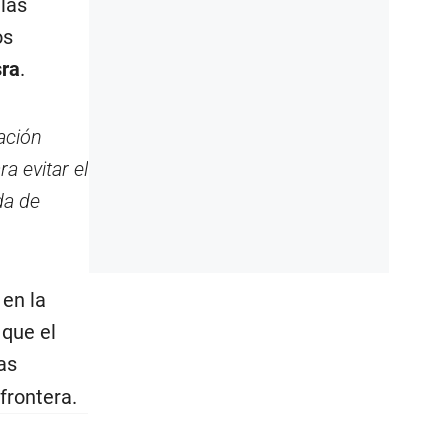
las
os
ra
.
ación
ra evitar el
da de
en la
 que el
as
frontera.