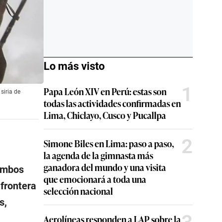
Lo más visto
1
Papa León XIV en Perú: estas son
siria de
todas las actividades confirmadas en
Lima, Chiclayo, Cusco y Pucallpa
2
Simone Biles en Lima: paso a paso,
la agenda de la gimnasta más
ganadora del mundo y una visita
 ambos
que emocionará a toda una
 frontera
selección nacional
s,
Aerolíneas responden a LAP sobre la