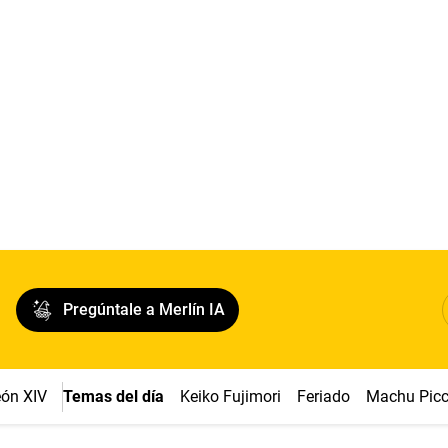
Pregúntale a Merlín IA
ón XIV
Temas del día
Keiko Fujimori
Feriado
Machu Pic