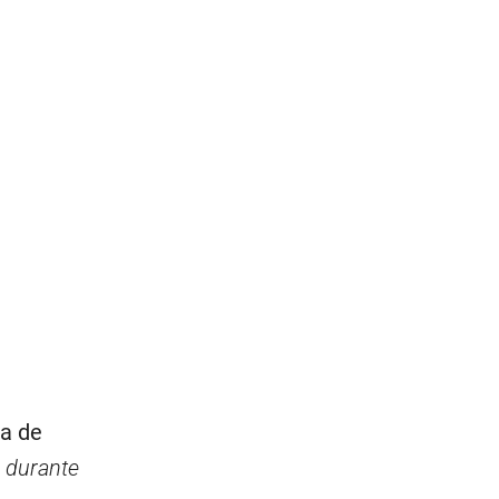
na de
o durante