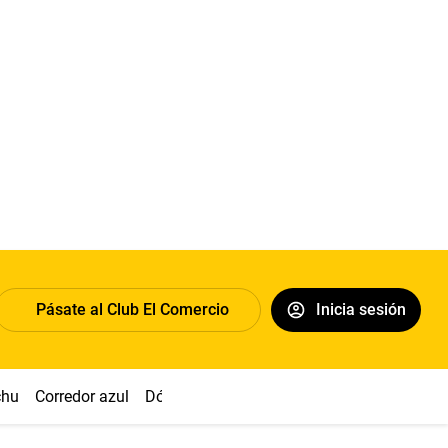
Pásate al Club El Comercio
Inicia sesión
chu
Corredor azul
Dólar
Congreso
Nasca
Acuña
Toled