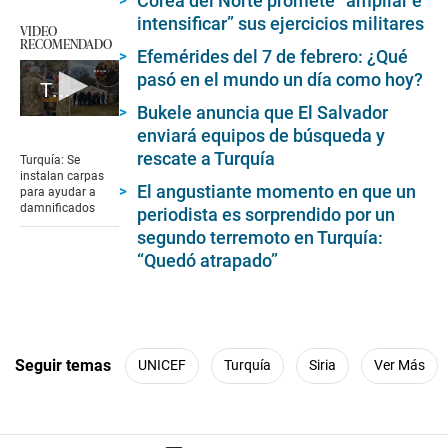
Corea del Norte promete “ampliar e
intensificar” sus ejercicios militares
VIDEO
RECOMENDADO
Efemérides del 7 de febrero: ¿Qué
pasó en el mundo un día como hoy?
Turquía: Se instalan carpas para ayudar a damnificados
Bukele anuncia que El Salvador
0
enviará equipos de búsqueda y
seconds
of
rescate a Turquía
Turquía: Se
52
instalan carpas
seconds
El angustiante momento en que un
para ayudar a
damnificados
periodista es sorprendido por un
segundo terremoto en Turquía:
“Quedó atrapado”
Seguir temas
UNICEF
Turquía
Siria
Ver Más