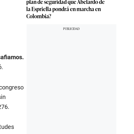
plan de seguridad que Abelardo de
la Espriella pondrá en marcha en
Colombia?
safiamos.
ó.
 congreso
sin
276.
itudes