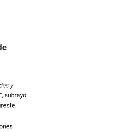
de
ldes y
”, subrayó
ureste.
iones