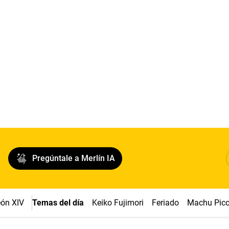
Pregúntale a Merlín IA
ón XIV
Temas del día
Keiko Fujimori
Feriado
Machu Pic