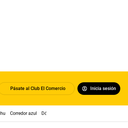
Pásate al Club El Comercio
Inicia sesión
chu
Corredor azul
Dólar
Congreso
Nasca
Acuña
Toled