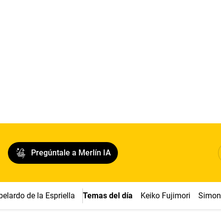
Pregúntale a Merlín IA
belardo de la Espriella
Temas del día
Keiko Fujimori
Simon 