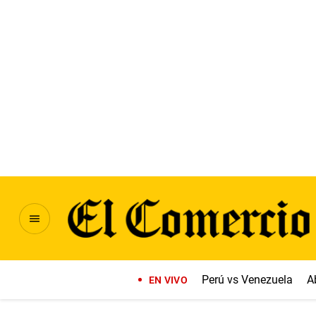
Perú vs Venezuela
A
EN VIVO