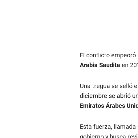
El conflicto empeoró 
Arabia Saudita
en 201
Una tregua se selló e
diciembre se abrió u
Emiratos Árabes Uni
Esta fuerza, llamada
gobierno y busca rev