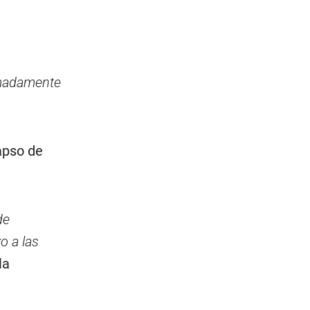
emadamente
apso de
de
o a las
la