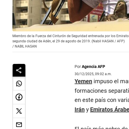
Miembro de la Fuerza del Cinturón de Seguridad entrenada por los Emiratos
segunda ciudad de Adén, el 29 de agosto de 2019. (Nabil HASAN / AFP)
/
NABIL HASAN
Por
Agencia AFP
30/12/2025, 09:02 a.m.
Yemen
impuso el mar
formaciones separati
en este país con var
Irán
y
Emiratos Árab
El país más pobre de