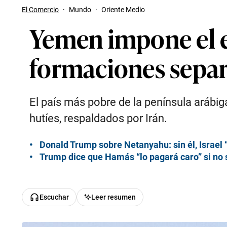
El Comercio
·
Mundo
·
Oriente Medio
Yemen impone el e
formaciones separa
El país más pobre de la península arábig
hutíes, respaldados por Irán.
Donald Trump sobre Netanyahu: sin él, Israel “t
Trump dice que Hamás “lo pagará caro” si no
Escuchar
Leer resumen