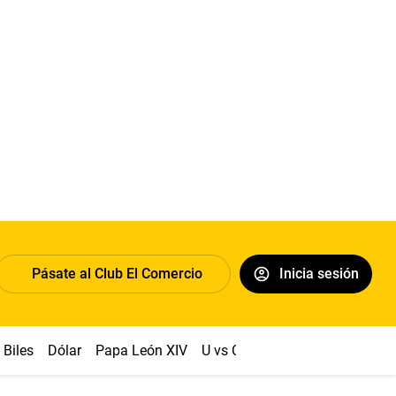
Pásate al Club El Comercio
Inicia sesión
Biles
Dólar
Papa León XIV
U vs Cristal
Congreso
Mach