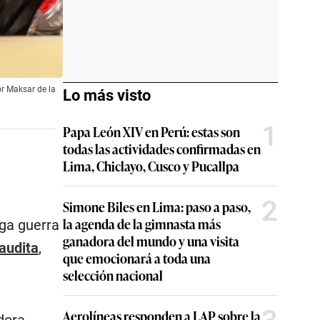
or Maksar de la
Lo más visto
1
Papa León XIV en Perú: estas son
todas las actividades confirmadas en
Lima, Chiclayo, Cusco y Pucallpa
2
Simone Biles en Lima: paso a paso,
la agenda de la gimnasta más
rga guerra
ganadora del mundo y una visita
audita
,
que emocionará a toda una
selección nacional
Aerolíneas responden a LAP sobre la
dora