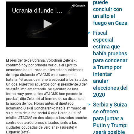
puede
concluir con
Ucrania difunde imágenes del lanzamiento de ATACMS estadounidenses
un alto el
fuego en Gaza
Fiscal
especial
estima que
0
había pruebas
seconds
of
para condenar
El presidente de Ucrania, Volodímir Zelenski,
21
confirmó hoy por primera vez que el Ejército
a Trump por
seconds
ucraniano ha utilizado misiles estadounidenses
intentar
de larga distancia ATACMS en el campo de
batalla. "Gracias de manera especial a los Estados
anular
Unidos. Nuestros acuerdos con el presidente Biden
elecciones del
se están implementando. Se ejecutan de una
2020
forma muy precisa: los ATACMS han pasado la
prueba", dijo Zelenski al término de su discurso a
Serbia y Suiza
la nación de hoy. Horas antes, el diputado
ucraniano Oleksí Goncharenko había afirmado en
se ofrecen
su cuenta de la red social X que Ucrania utilizó
para juntar a
misiles ATACMS en dos ataques lanzados anoche
contra dos aeródromos situados junto a las
Putin y Trump:
ciudades ocupadas de Berdiansk (sureste) y
¿será posible
Lugansk (este).