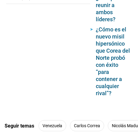
reunir a
ambos
líderes?
¿Cómo es el
nuevo misil
hipersónico
que Corea del
Norte probó
con éxito
“para
contener a
cualquier
rival”?
Seguir temas
Venezuela
Carlos Correa
Nicolás Madu