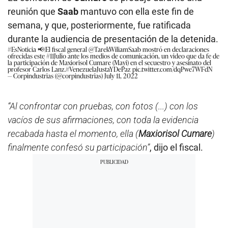
reunión que
Saab
mantuvo con ella este fin de
semana, y que, posteriormente, fue ratificada
durante la audiencia de presentación de la detenida.
#EsNoticia
📢|El fiscal general
@TarekWiliamSaab
mostró en declaraciones
ofrecidas este
#11Julio
ante los medios de comunicación, un video que da fe de
la participación de Maxiorisol Cumare (Mayi) en el secuestro y asesinato del
profesor Carlos Lanz.
#VenezuelaJustaYDePaz
pic.twitter.com/dqPwe7WFdN
— Corpindustrias (@corpindustrias)
July 11, 2022
“Al confrontar con pruebas, con fotos (...) con los
vacíos de sus afirmaciones, con toda la evidencia
recabada hasta el momento, ella (
Maxiorisol Cumare
)
finalmente confesó su participación”
, dijo el fiscal.