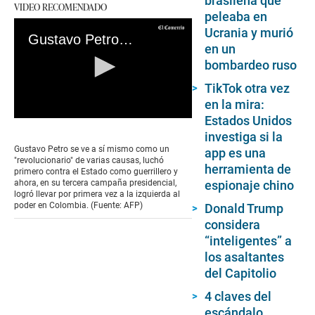
brasileña que
VIDEO RECOMENDADO
peleaba en
Ucrania y murió
Gustavo Petro: El rebelde moderado que llevó a la izquierda al poder en Colombia
en un
bombardeo ruso
TikTok otra vez
en la mira:
Estados Unidos
0
seconds
investiga si la
of
Gustavo Petro se ve a sí mismo como un
app es una
0
"revolucionario" de varias causas, luchó
herramienta de
seconds
primero contra el Estado como guerrillero y
espionaje chino
ahora, en su tercera campaña presidencial,
logró llevar por primera vez a la izquierda al
poder en Colombia. (Fuente: AFP)
Donald Trump
considera
“inteligentes” a
los asaltantes
del Capitolio
4 claves del
escándalo