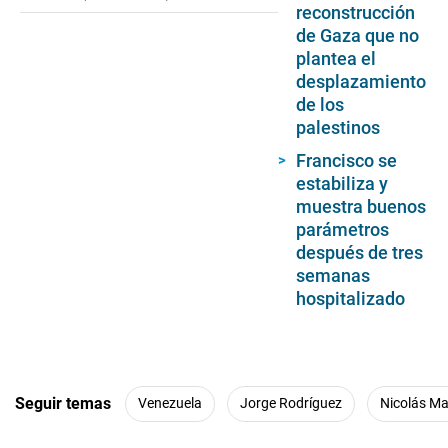
reconstrucción
de Gaza que no
plantea el
desplazamiento
de los
palestinos
Francisco se
estabiliza y
muestra buenos
parámetros
después de tres
semanas
hospitalizado
Seguir temas
Venezuela
Jorge Rodríguez
Nicolás M