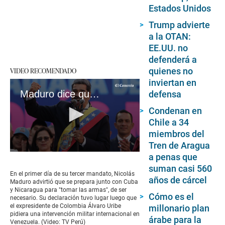
Estados Unidos
Trump advierte
a la OTAN:
EE.UU. no
defenderá a
quienes no
VIDEO RECOMENDADO
inviertan en
Maduro dice que se prepara con Cuba y Nicaragua para “tomar las armas” ante eventual intervención
defensa
Condenan en
Chile a 34
miembros del
Tren de Aragua
0
a penas que
seconds
suman casi 560
of
En el primer día de su tercer mandato, Nicolás
años de cárcel
2
Maduro advirtió que se prepara junto con Cuba
minutes,
y Nicaragua para "tomar las armas", de ser
22
Cómo es el
necesario. Su declaración tuvo lugar luego que
seconds
el expresidente de Colombia Álvaro Uribe
millonario plan
pidiera una intervención militar internacional en
árabe para la
Venezuela. (Video: TV Perú)