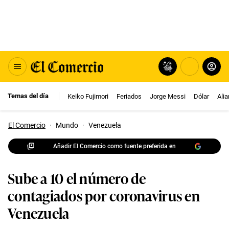
Temas del día
Keiko Fujimori
Feriados
Jorge Messi
Dólar
Ali
El Comercio
·
Mundo
·
Venezuela
Añadir El Comercio como fuente preferida en
Sube a 10 el número de
contagiados por coronavirus en
Venezuela