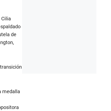
Cilia
respaldado
utela de
ington,
transición
la medalla
opositora