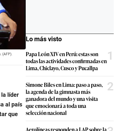
Lo más visto
1
Papa León XIV en Perú: estas son
. (AFP).
todas las actividades confirmadas en
Lima, Chiclayo, Cusco y Pucallpa
2
Simone Biles en Lima: paso a paso,
la agenda de la gimnasta más
la líder
ganadora del mundo y una visita
a al país
que emocionará a toda una
selección nacional
tar que
Aerolíneas responden a LAP sobre la