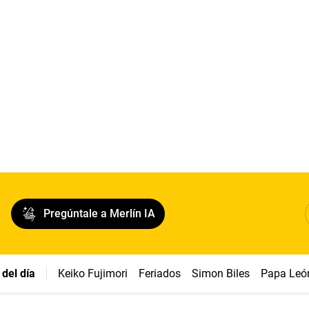
Pregúntale a Merlín IA
del día
Keiko Fujimori
Feriados
Simon Biles
Papa Leó