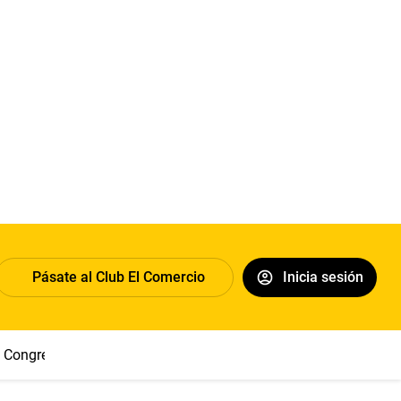
Pásate al Club El Comercio
Inicia sesión
Congreso
Machu Picchu
Abelardo de la Espriella
Sueldo 