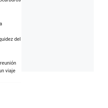
a
quidez del
 reunión
un viaje