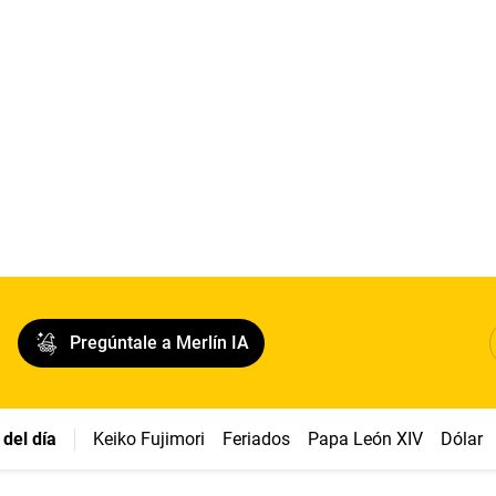
Pregúntale a Merlín IA
del día
Keiko Fujimori
Feriados
Papa León XIV
Dólar