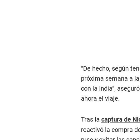
“De hecho, según teng
próxima semana a la 
con la India”, asegur
ahora el viaje.
Tras la
captura de N
reactivó la compra d
ruso y evitar las sa