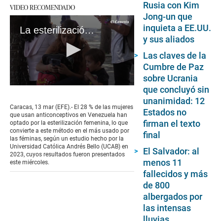
Rusia con Kim
VIDEO RECOMENDADO
Jong-un que
inquieta a EE.UU.
La esterilización es el anticonceptivo más usado por mujeres en Venezuela
y sus aliados
Las claves de la
Cumbre de Paz
sobre Ucrania
que concluyó sin
0
seconds
unanimidad: 12
of
Caracas, 13 mar (EFE).- El 28 % de las mujeres
Estados no
2
que usan anticonceptivos en Venezuela han
minutes,
firman el texto
optado por la esterilización femenina, lo que
2
convierte a este método en el más usado por
final
seconds
las féminas, según un estudio hecho por la
Universidad Católica Andrés Bello (UCAB) en
El Salvador: al
2023, cuyos resultados fueron presentados
menos 11
este miércoles.
fallecidos y más
de 800
albergados por
las intensas
lluvias