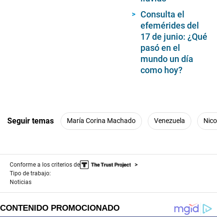
Consulta el
efemérides del
17 de junio: ¿Qué
pasó en el
mundo un día
como hoy?
Seguir temas
María Corina Machado
Venezuela
Nico
Conforme a los criterios de
Tipo de trabajo:
Noticias