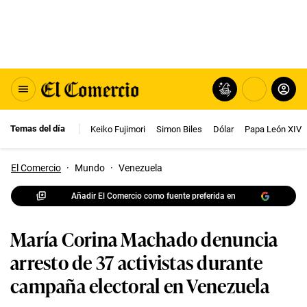
Temas del día
Keiko Fujimori
Simon Biles
Dólar
Papa León XIV
El Comercio
·
Mundo
·
Venezuela
Añadir El Comercio como fuente preferida en
María Corina Machado denuncia
arresto de 37 activistas durante
campaña electoral en Venezuela