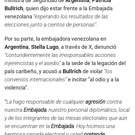
ministra de Seguridad de
Argentina
,
Patricia
Bullrich
, quien dijo estar frente a la Embajada
venezolana
“esperando los resultados de las
elecciones junto a cientos de personas”.
Por su parte, la embajadora venezolana en
Argentina
,
Stella Lugo
, a través de X, denunció
“contundentemente las irresponsables acciones
injerencistas y el asedio”
a la sede de la legación del
país caribeño, y acusó a
Bullrich
de violar
“los
convenios internacionales”
e incitar “al odio y a la
violencia”.
“
La hago responsable de cualquier
agresión
contra
nuestra
Embajada
, nuestro personal diplomático, local
y de los integrantes de las mesas electorales que aún
se encuentran en la
Embajada
. Hoy hicimos una
hermosa jornada electoral y usted
pretende