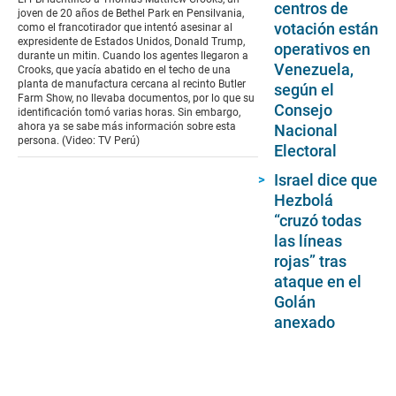
centros de
9
joven de 20 años de Bethel Park en Pensilvania,
minutes,
votación están
como el francotirador que intentó asesinar al
14
expresidente de Estados Unidos, Donald Trump,
operativos en
seconds
durante un mitin. Cuando los agentes llegaron a
Venezuela,
Crooks, que yacía abatido en el techo de una
planta de manufactura cercana al recinto Butler
según el
Farm Show, no llevaba documentos, por lo que su
Consejo
identificación tomó varias horas. Sin embargo,
ahora ya se sabe más información sobre esta
Nacional
persona. (Video: TV Perú)
Electoral
Israel dice que
Hezbolá
“cruzó todas
las líneas
rojas” tras
ataque en el
Golán
anexado