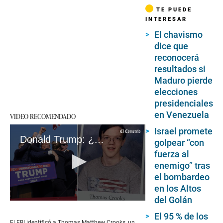
TE PUEDE
INTERESAR
El chavismo
dice que
reconocerá
resultados si
Maduro pierde
elecciones
presidenciales
en Venezuela
VIDEO RECOMENDADO
Israel promete
Donald Trump: ¿Quién era Thomas Matthew Crooks, el joven que intentó asesinar al expresidente?
golpear “con
fuerza al
enemigo” tras
el bombardeo
en los Altos
del Golán
0
seconds
El 95 % de los
of
El FBI identificó a Thomas Matthew Crooks, un