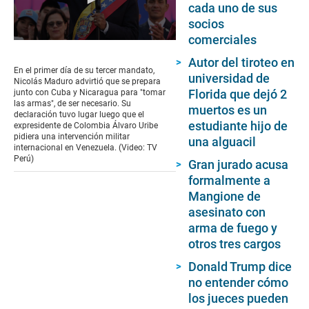
cada uno de sus
socios
comerciales
0
seconds
Autor del tiroteo en
of
En el primer día de su tercer mandato,
universidad de
2
Nicolás Maduro advirtió que se prepara
minutes,
Florida que dejó 2
junto con Cuba y Nicaragua para "tomar
22
las armas", de ser necesario. Su
muertos es un
seconds
declaración tuvo lugar luego que el
estudiante hijo de
expresidente de Colombia Álvaro Uribe
pidiera una intervención militar
una alguacil
internacional en Venezuela. (Video: TV
Perú)
Gran jurado acusa
formalmente a
Mangione de
asesinato con
arma de fuego y
otros tres cargos
Donald Trump dice
no entender cómo
los jueces pueden