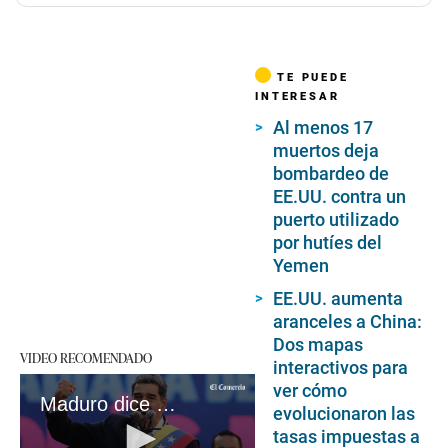
TE PUEDE
INTERESAR
Al menos 17
muertos deja
bombardeo de
EE.UU. contra un
puerto utilizado
por hutíes del
Yemen
EE.UU. aumenta
aranceles a China:
Dos mapas
VIDEO RECOMENDADO
interactivos para
ver cómo
Maduro dice que se prepara con Cuba y Nicaragua para “tomar las armas” ante eventual intervención
evolucionaron las
tasas impuestas a