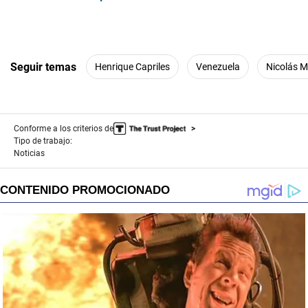
Seguir temas
Henrique Capriles
Venezuela
Nicolás 
Conforme a los criterios de
Tipo de trabajo:
Noticias