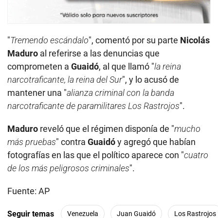
"
Tremendo escándalo
", comentó por su parte
Nicolás
Maduro
al referirse a las denuncias que
comprometen a
Guaidó
, al que llamó "
la reina
narcotraficante, la reina del Sur
", y lo acusó de
mantener una "
alianza criminal con la banda
narcotraficante de paramilitares Los Rastrojos
".
Maduro
reveló que el régimen disponía de "
mucho
más pruebas
" contra
Guaidó
y agregó que habían
fotografías en las que el político aparece con "
cuatro
de los más peligrosos criminales
".
Fuente: AP
Seguir temas
Venezuela
Juan Guaidó
Los Rastrojos