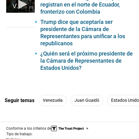
registran en el norte de Ecuador,
Venezuela: Desarticulación del Tren de Aragua
fronterizo con Colombia
0
seconds
Trump dice que aceptaría ser
of
presidente de la Cámara de
1
minute,
Representantes para unificar a los
26
republicanos
seconds
¿Quién será el próximo presidente de
la Cámara de Representantes de
Estados Unidos?
Seguir temas
Venezuela
Juan Guaidó
Estados Unid
Conforme a los criterios de
Tipo de trabajo: