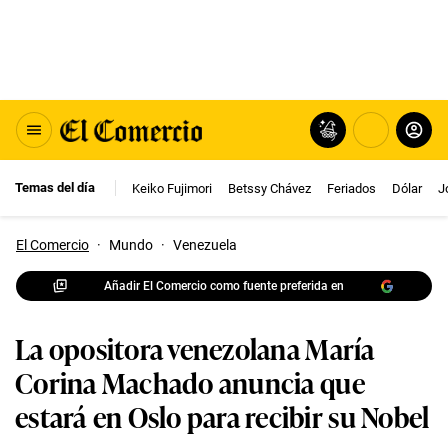
Temas del día
Keiko Fujimori
Betssy Chávez
Feriados
Dólar
J
El Comercio
·
Mundo
·
Venezuela
Añadir El Comercio como fuente preferida en
La opositora venezolana María
Corina Machado anuncia que
estará en Oslo para recibir su Nobel