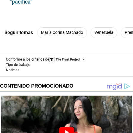
“pacífica”
Seguir temas
María Corina Machado
Venezuela
Prem
Conforme a los criterios de
Tipo de trabajo:
Noticias