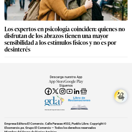
Los expertos en psicología coinciden: quienes no
disfrutan de los abrazos tienen una mayor
sensibilidad a los estímulos físicos y no es por
desinterés
Descarga nuestra App
App Store
Google Play
Síguenos
Miembro del Grupo de Diarios América
Empresa Editora El Comercio. Calle Paracas #532, Pueblo Libre. Copyright ©
Elcomercio.pe. Grupo El Comercio — Todos los derechos reservados
Miembro del Grupo de Diarios América