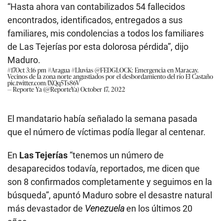
“Hasta ahora van contabilizados 54 fallecidos
encontrados, identificados, entregados a sus
familiares, mis condolencias a todos los familiares
de Las Tejerías por esta dolorosa pérdida”, dijo
Maduro.
#17Oct
3:16 pm
#Aragua
#Lluvias
@FEDGLOCK
: Emergencia en Maracay.
Vecinos de la zona norte angustiados por el desbordamiento del río El Castaño
pic.twitter.com/lXQq5Ts86V
— Reporte Ya (@ReporteYa)
October 17, 2022
El mandatario había señalado la semana pasada
que el número de víctimas podía llegar al centenar.
En
Las Tejerías
“tenemos un número de
desaparecidos todavía, reportados, me dicen que
son 8 confirmados completamente y seguimos en la
búsqueda”, apuntó Maduro sobre el desastre natural
más devastador de
Venezuela
en los últimos 20