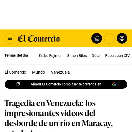
Temas del día
Keiko Fujimori
Simon Biles
Dólar
Papa León XIV
El Comercio
·
Mundo
·
Venezuela
Añadir El Comercio como fuente preferida en
Tragedia en Venezuela: los
impresionantes videos del
desborde de un río en Maracay,