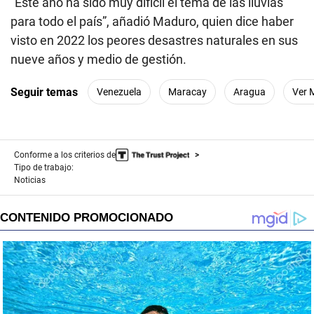
“Este año ha sido muy difícil el tema de las lluvias
para todo el país”, añadió Maduro, quien dice haber
visto en 2022 los peores desastres naturales en sus
nueve años y medio de gestión.
Seguir temas
Venezuela
Maracay
Aragua
Ver 
Conforme a los criterios de
Tipo de trabajo:
Noticias