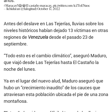
años.
#Maracay
!!😱😭El castaño maracay..
pic.twitter.com/1cZToENuoc
— lichiduran (@lalogitud)
October 17, 2022
Antes del deslave en Las Tejerías, lluvias sobre los
niveles históricos habían dejado 13 víctimas en otras
regiones de
Venezuela
desde el pasado 23 de
septiembre.
“Todo esto es el cambio climático”, aseguró Maduro,
que viajó desde Las Tejerías hasta El Castaño la
noche del lunes.
Ya en el lugar del nuevo alud, Maduro aseguró que
hubo un “crecimiento inaudito” de los cauces que
atraviesan esta población ubicada el pie de una zona
montañosa.