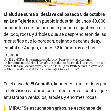
El alud se suma al deslave del pasado 8 de octubre
en Las Tejerías
, un pueblo industrial de unos 40.000
habitantes que fue arrasado por una gigantesca ola
de lodo, rocas y árboles que se desprendieron de las
montañas que lo bordean, dejando decenas deay,
capital de Aragua, a unos 52 kilómetros de Las
Tejerías.
ÚLTIMA HORA | Emergencia en Maracay: Fuertes lluvias ocasionan
desbordamiento del río El Castaño, la poderosa fuerza de la corriente arrastra
todo a su paso (Videos)
https://t.co/4a7Oo7LJLg
pic.twitter.com/F1z3mwLabb
— AlbertoRodNews (@AlbertoRodNews)
October 17, 2022
En el caso de
El Castaño
, imágenes transmitidas por
la televisión captaron corrientes fuera de control que
arrastraban vehículos, árboles y enormes rocas.
MIRA:
“Se escuchaban gritos, se escuchaba de