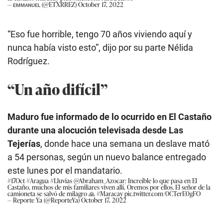
— ᴇᴍᴍᴀɴᴜᴇʟ (@ETXRREZ)
October 17, 2022
“Eso fue horrible, tengo 70 años viviendo aquí y
nunca había visto esto”, dijo por su parte Nélida
Rodríguez.
“Un año difícil”
Maduro fue informado de lo ocurrido en El Castaño
durante una alocución televisada desde Las
Tejerías
, donde hace una semana un deslave mató
a 54 personas, según un nuevo balance entregado
este lunes por el mandatario.
#17Oct
#Aragua
#Lluvias
@Abraham_Azocar
: Increíble lo que pasa en El
Castaño, muchos de mis familiares viven allí, Oremos por ellos. El señor de la
camioneta se salvó de milagro 🙏
#Maracay
pic.twitter.com/0CTerE0gFO
— Reporte Ya (@ReporteYa)
October 17, 2022