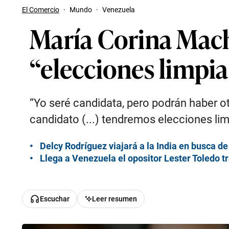
El Comercio
·
Mundo
·
Venezuela
María Corina Mach
“elecciones limpia
“Yo seré candidata, pero podrán haber o
candidato (...) tendremos elecciones limp
Delcy Rodríguez viajará a la India en busca d
Llega a Venezuela el opositor Lester Toledo t
Escuchar
Leer resumen