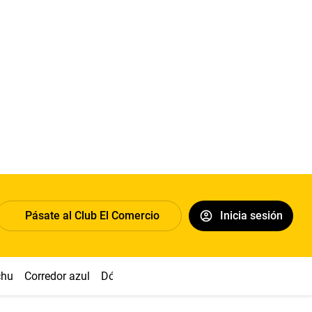
Pásate al Club El Comercio
Inicia sesión
chu
Corredor azul
Dólar
Congreso
Nasca
Acuña
Toled