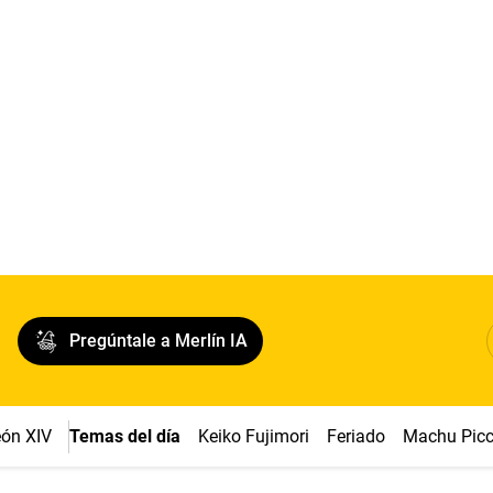
Pregúntale a Merlín IA
ón XIV
Temas del día
Keiko Fujimori
Feriado
Machu Pic