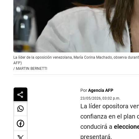
La líder de la oposición venezolana, María Corina Machado, observa dura
AFP)
/
MARTIN BERNETTI
Por
Agencia AFP
23/05/2026, 03:02 p.m.
La líder opositora v
confianza en el plan
conducirá a
eleccion
presentará.