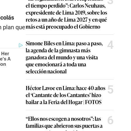
3
el tiempo perdido”: Carlos Neuhaus,
expresidente de Lima 2019, sobre los
icolás
retos a un año de Lima 2027 y en qué
más está preocupado el Gobierno
n plan que
4
Simone Biles en Lima: paso a paso,
la agenda de la gimnasta más
ganadora del mundo y una visita
que emocionará a toda una
selección nacional
5
Héctor Lavoe en Lima: hace 40 años
el ‘Cantante de los Cantantes’ hizo
bailar a la Feria del Hogar | FOTOS
6
“Ellos nos escogen a nosotros”: las
familias que abrieron sus puertas a