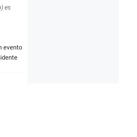
) es
n evento
sidente