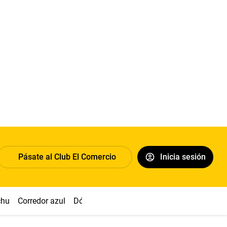
Pásate al Club El Comercio
Inicia sesión
chu
Corredor azul
Dólar
Congreso
Nasca
Acuña
Toled