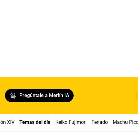
Pregúntale a Merlín IA
ón XIV
Temas del día
Keiko Fujimori
Feriado
Machu Pic