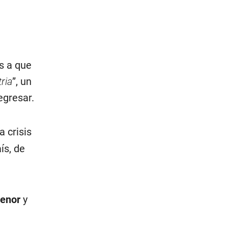
s a que
tria
”, un
egresar.
 crisis
ís, de
menor
y