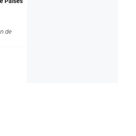
e Países
ón de