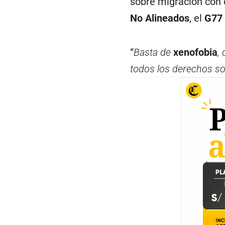
sobre migración con 
No Alineados
, el
G77 
“
Basta de
xenofobia
,
todos los derechos so