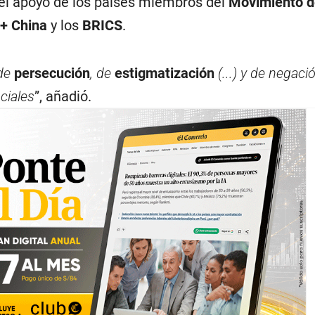
el apoyo de los países miembros del
Movimiento d
+ China
y los
BRICS
.
 de
persecución
, de
estigmatización
(...) y de negaci
ciales
”, añadió.