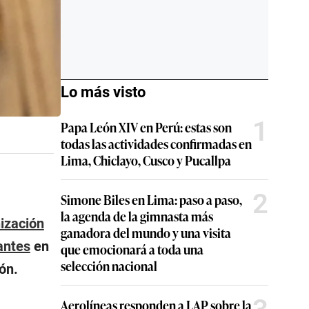
Lo más visto
1
Papa León XIV en Perú: estas son
todas las actividades confirmadas en
Lima, Chiclayo, Cusco y Pucallpa
2
Simone Biles en Lima: paso a paso,
la agenda de la gimnasta más
ización
ganadora del mundo y una visita
antes
en
que emocionará a toda una
selección nacional
ón.
Aerolíneas responden a LAP sobre la