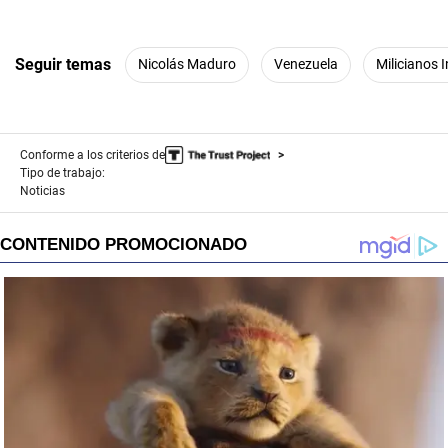
Seguir temas
Nicolás Maduro
Venezuela
Milicianos 
Conforme a los criterios de
Tipo de trabajo:
Noticias