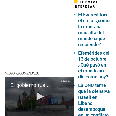
TE PUEDE
INTERESAR
El Everest toca
el cielo: ¿cómo
la montaña
más alta del
mundo sigue
creciendo?
Efemérides del
13 de octubre:
¿Qué pasó en
el mundo un
VIDEO RECOMENDADO
día como hoy?
El gobierno ruso anunció el bloqueo de 81 medios de países de la UE
La ONU teme
que la ofensiva
israelí en
Líbano
desemboque
en un conflicto