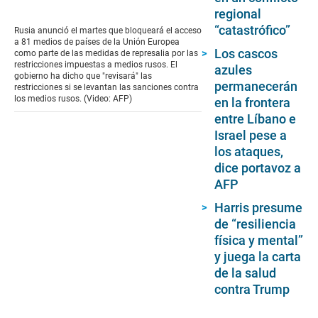
0
regional
seconds
of
“catastrófico”
Rusia anunció el martes que bloqueará el acceso
48
a 81 medios de países de la Unión Europea
seconds
Los cascos
como parte de las medidas de represalia por las
restricciones impuestas a medios rusos. El
azules
gobierno ha dicho que "revisará" las
permanecerán
restricciones si se levantan las sanciones contra
los medios rusos. (Video: AFP)
en la frontera
entre Líbano e
Israel pese a
los ataques,
dice portavoz a
AFP
Harris presume
de “resiliencia
física y mental”
y juega la carta
de la salud
contra Trump