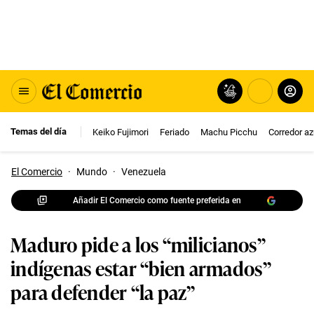
Temas del día
Keiko Fujimori
Feriado
Machu Picchu
Corredor az
El Comercio
·
Mundo
·
Venezuela
Añadir El Comercio como fuente preferida en
Maduro pide a los “milicianos”
indígenas estar “bien armados”
para defender “la paz”