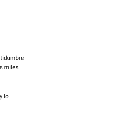
ertidumbre
es miles
y lo