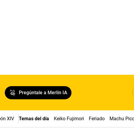
Pregúntale a Merlín IA
ón XIV
Temas del día
Keiko Fujimori
Feriado
Machu Pic