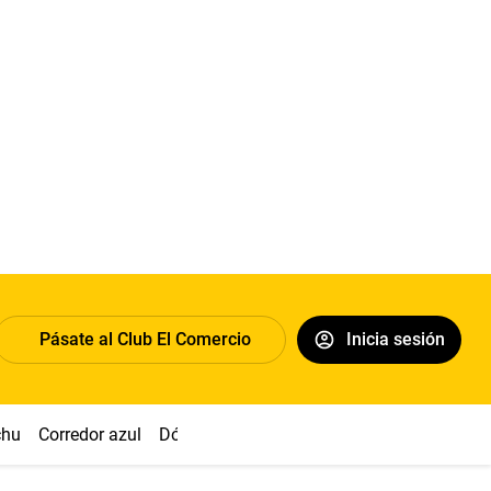
Pásate al Club El Comercio
Inicia sesión
chu
Corredor azul
Dólar
Congreso
Nasca
Acuña
Toled