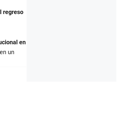
l regreso
ucional en
 en un