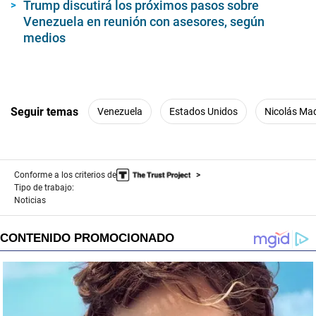
Trump discutirá los próximos pasos sobre
Venezuela en reunión con asesores, según
medios
Seguir temas
Venezuela
Estados Unidos
Nicolás Ma
Conforme a los criterios de
Tipo de trabajo:
Noticias