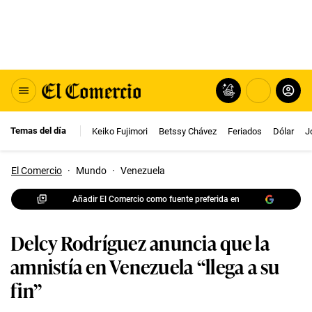
Temas del día
Keiko Fujimori
Betssy Chávez
Feriados
Dólar
J
El Comercio
·
Mundo
·
Venezuela
Añadir El Comercio como fuente preferida en
Delcy Rodríguez anuncia que la
amnistía en Venezuela “llega a su
fin”