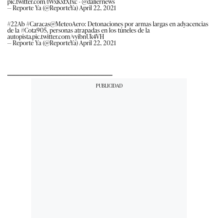
pic.twitter.com/lWxKxtXJxc
-
@daliernews
— Reporte Ya (@ReporteYa)
April 22, 2021
#22Ab
#Caracas
@MeteoAero
: Detonaciones por armas largas en adyacencias
de la
#Cota905
, personas atrapadas en los túneles de la
autopista.
pic.twitter.com/vyibnUk4VH
— Reporte Ya (@ReporteYa)
April 22, 2021
___________________________