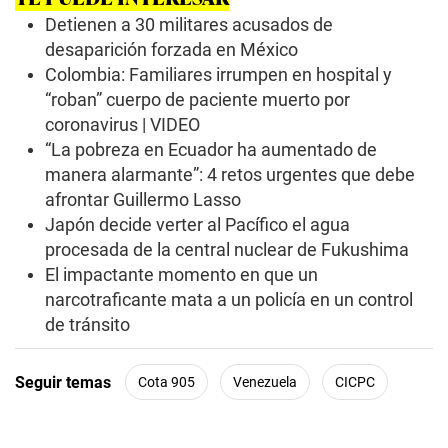
s
Detienen a 30 militares acusados de
o
f
desaparición forzada en México
0
Colombia: Familiares irrumpen en hospital y
s
e
“roban” cuerpo de paciente muerto por
c
coronavirus | VIDEO
o
n
“La pobreza en Ecuador ha aumentado de
d
manera alarmante”: 4 retos urgentes que debe
s
afrontar Guillermo Lasso
Japón decide verter al Pacífico el agua
procesada de la central nuclear de Fukushima
El impactante momento en que un
narcotraficante mata a un policía en un control
de tránsito
Seguir temas
Cota 905
Venezuela
CICPC