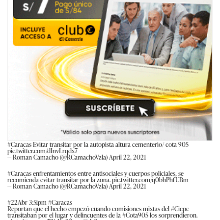
#Caracas
Evitar transitar por la autopista altura cementerio/ cota 905
pic.twitter.com/dInvLrqdx7
— Roman Camacho (@RCamachoVzla)
April 22, 2021
#Caracas
enfrentamientos entre antisociales y cuerpos policiales, se
recomienda evitar transitar por la zona.
pic.twitter.com/q0bhPhfUBm
— Roman Camacho (@RCamachoVzla)
April 22, 2021
#22Abr
3:51pm
#Caracas
Reportan que el hecho empezó cuando comisiones mixtas del
#Cicpc
transitaban por el lugar y delincuentes de la
#Cota905
los sorprendieron.