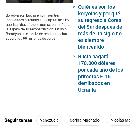
0
Quiénes son los
seconds
koryoins y por qué
of
Borodyanka, Bucha e Irpin son tres
6
su regreso a Corea
localidades cercanas a la capital de Kiev
minutes,
que, tras dos años de guerra, continúan a
del Sur después de
17
la espera de su reconstrucción. En solo
seconds
más de un siglo no
Borodyanka, el costo de reconstrucción
supera los 90 millones de euros
es siempre
bienvenido
Rusia pagará
170.000 dólares
por cada uno de los
primeros F-16
derribados en
Ucrania
Seguir temas
Venezuela
Corina Machado
Nicolás M