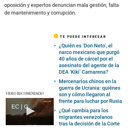
oposición y expertos denuncian mala gestión, falta
de mantenimiento y corrupción.
TE PUEDE INTERESAR
¿Quién es ‘Don Neto’, el
narco mexicano que purgó
40 años de cárcel por el
asesinato del agente de la
DEA ‘Kiki’ Camarena?
Mercenarios chinos en la
guerra de Ucrania: quiénes
VIDEO RECOMENDADO
son y cómo llegaron al
frente para luchar por Rusia
EC | Guerra en Gaza: A un año del ataque mortal de Hamás en Israel (loop)
¿Qué cambia para los
migrantes venezolanos
tras la decisión de la Corte
0