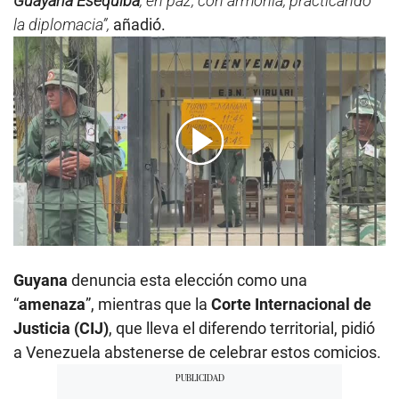
Guayana Esequiba
, en paz, con armonía, practicando
la diplomacia”,
añadió.
00:00
/
01:44
Guyana
denuncia esta elección como una
“
amenaza
”, mientras que la
Corte Internacional de
Justicia (CIJ)
, que lleva el diferendo territorial, pidió
a Venezuela abstenerse de celebrar estos comicios.