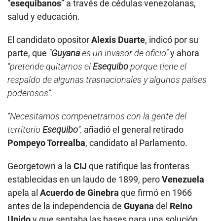
“
esequibanos
” a través de cédulas venezolanas,
salud y educación.
El candidato opositor
Alexis Duarte
, indicó por su
parte, que
“
Guyana
es un invasor de oficio”
y ahora
“pretende quitarnos el
Esequibo
porque tiene el
respaldo de algunas trasnacionales y algunos países
poderosos”.
“Necesitamos compenetrarnos con la gente del
territorio
Esequibo
”,
añadió el general retirado
Pompeyo Torrealba
, candidato al Parlamento.
Georgetown a la
CIJ
que ratifique las fronteras
establecidas en un laudo de 1899, pero
Venezuela
apela al
Acuerdo de Ginebra
que firmó en 1966
antes de la independencia de
Guyana
del
Reino
Unido
y que sentaba las bases para una solución