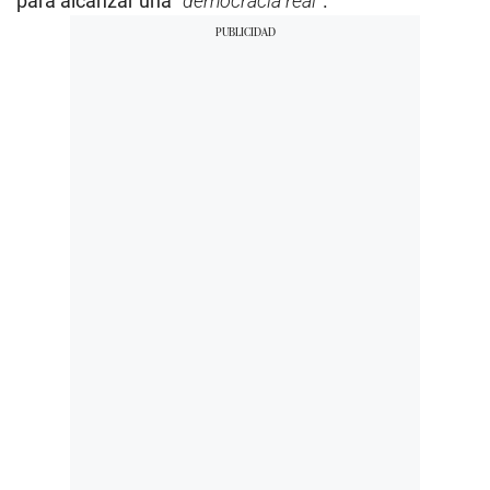
para alcanzar una “
democracia real
”.