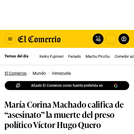
Temas del día
Keiko Fujimori
Feriado
Machu Picchu
Corredor az
El Comercio
·
Mundo
·
Venezuela
Añadir El Comercio como fuente preferida en
María Corina Machado califica de
“asesinato” la muerte del preso
político Víctor Hugo Quero