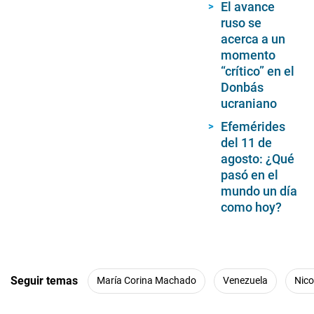
El avance
ruso se
acerca a un
momento
“crítico” en el
Donbás
ucraniano
Efemérides
del 11 de
agosto: ¿Qué
pasó en el
mundo un día
como hoy?
Seguir temas
María Corina Machado
Venezuela
Nico