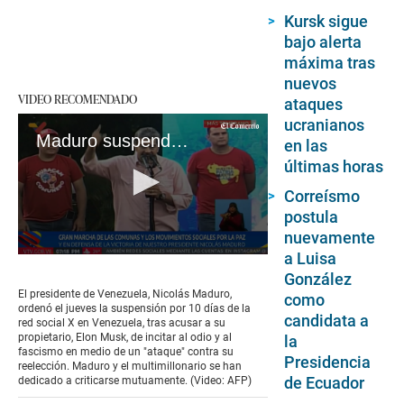
Kursk sigue
bajo alerta
máxima tras
nuevos
VIDEO RECOMENDADO
ataques
ucranianos
Maduro suspende la red social X en Venezuela por 10 días
en las
últimas horas
Correísmo
postula
nuevamente
a Luisa
0
seconds
González
of
El presidente de Venezuela, Nicolás Maduro,
como
1
ordenó el jueves la suspensión por 10 días de la
minute,
candidata a
red social X en Venezuela, tras acusar a su
43
propietario, Elon Musk, de incitar al odio y al
la
seconds
fascismo en medio de un "ataque" contra su
Presidencia
reelección. Maduro y el multimillonario se han
de Ecuador
dedicado a criticarse mutuamente. (Video: AFP)