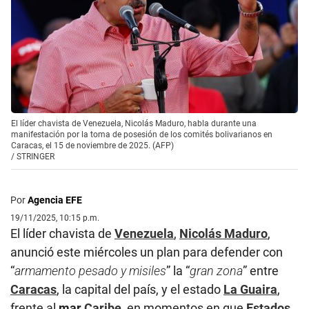
El líder chavista de Venezuela, Nicolás Maduro, habla durante una
manifestación por la toma de posesión de los comités bolivarianos en
Caracas, el 15 de noviembre de 2025. (AFP)
/
STRINGER
Por
Agencia EFE
19/11/2025, 10:15 p.m.
El líder chavista de
Venezuela
,
Nicolás Maduro
,
anunció este miércoles un plan para defender con
“
armamento pesado y misiles
” la “
gran zona
” entre
Caracas
, la capital del país, y el estado
La Guaira
,
frente al
mar
Caribe
, en momentos en que
Estados