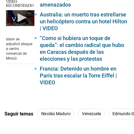
VIDEO
amenazados
RECOMENDADO
Australia: un muerto tras estrellarse
Vladimir Putin acepta ataque a centro comercial por parte del islamismo radical
un helicóptero contra un hotel Hilton
| VIDEO
0
seconds
“Como si hubiera un toque de
of
Islam se
1
queda”: el cambio radical que hubo
adjudicó ataque
minute,
a centro
en Caracas después de las
21
comercial de
seconds
elecciones y las protestas
Moscú
Francia: Detenido un hombre en
París tras escalar la Torre Eiffel |
VIDEO
Seguir temas
Nicolás Maduro
Venezuela
Edmundo Go