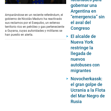
gobernar una
0
seconds
Argentina en
of
Amparándose en un reciente referéndum, el
“emergencia” sin
3
gobierno de Nicolás Maduro ha reactivado
minutes,
el aval del
sus reclamos por el Esequibo, un extenso
41
territorio rico en petróleo y gas perteneciente
Congreso
seconds
a Guyana, cuyas autoridades y militares se
han puesto en alerta.
El alcalde de
Nueva York
restringe la
llegada de
nuevos
autobuses con
migrantes
Novocherkassk:
el gran golpe de
Ucrania a la Flota
del Mar Negro de
Rusia