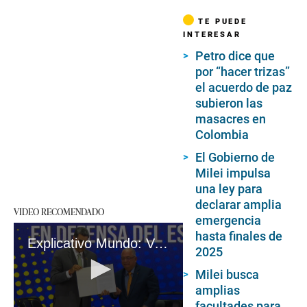
TE PUEDE
INTERESAR
Petro dice que
por “hacer trizas”
el acuerdo de paz
subieron las
masacres en
Colombia
El Gobierno de
Milei impulsa
una ley para
declarar amplia
VIDEO RECOMENDADO
emergencia
hasta finales de
Explicativo Mundo: Venezuela vs Guyana, ¿la tensión llevará a una guerra?
2025
Milei busca
amplias
facultades para