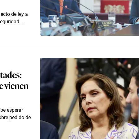
yecto de ley a
eguridad...
ltades:
e vienen
ebe esperar
obre pedido de