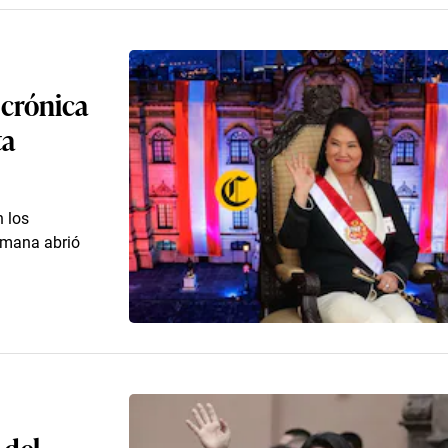
 crónica
ta
n los
semana abrió
 del