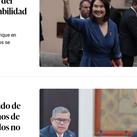
abilidad
unque en
os se
ido de
nos de
dos no