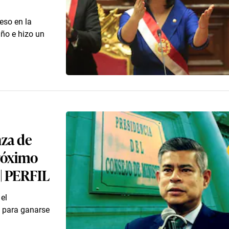
eso en la
iño e hizo un
nza de
próximo
 | PERFIL
 el
ó para ganarse