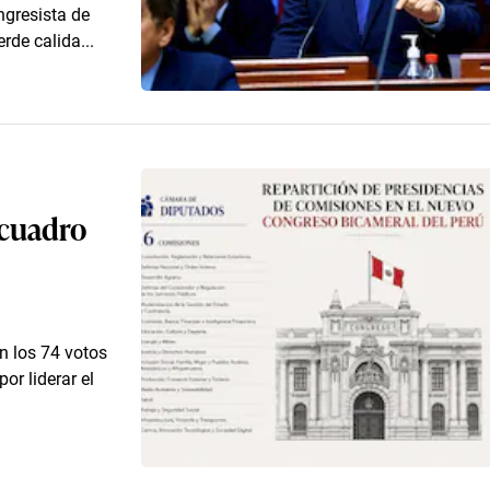
ongresista de
rde calida...
 cuadro
n los 74 votos
or liderar el