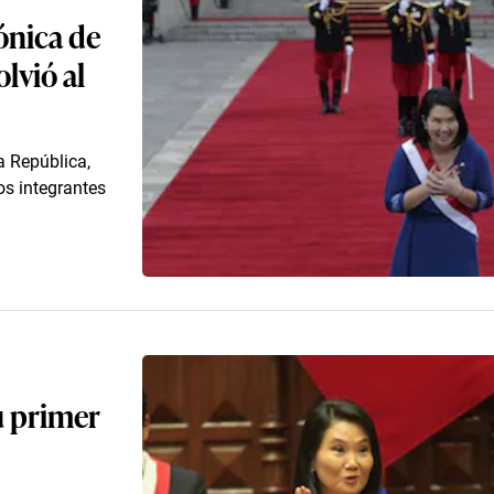
ónica de
lvió al
a República,
os integrantes
u primer