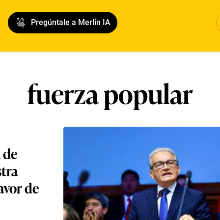
Pregúntale a Merlín IA
fuerza popular
 de
tra
avor de