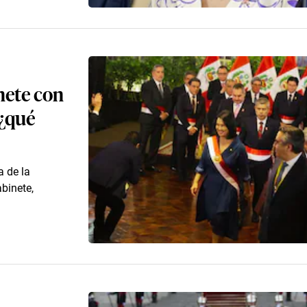
nete con
 ¿qué
a de la
binete,