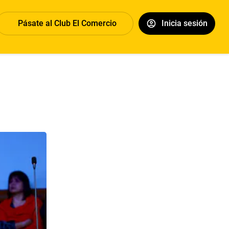
Pásate al Club El Comercio
Inicia sesión